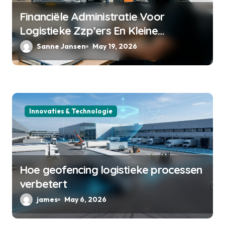
i
Financiële Administratie Voor
o
Logistieke Zzp’ers En Kleine
Transportbedrijven
Sanne Jansen
May 19, 2026
n
Innovaties & Technologie
Hoe geofencing logistieke processen
verbetert
james
May 6, 2026