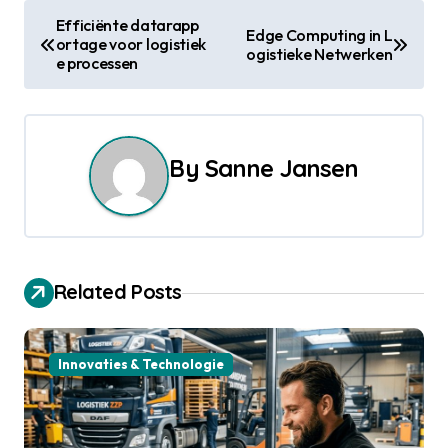
P
Efficiënte datarapp
Edge Computing in L
ortage voor logistiek
o
ogistieke Netwerken
e processen
s
t
By
Sanne Jansen
n
a
v
Related Posts
i
g
Innovaties & Technologie
a
t