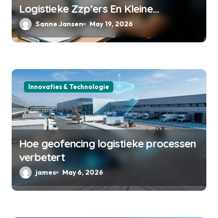
o
Logistieke Zzp’ers En Kleine
Transportbedrijven
Sanne Jansen
May 19, 2026
n
Innovaties & Technologie
Hoe geofencing logistieke processen
verbetert
james
May 6, 2026