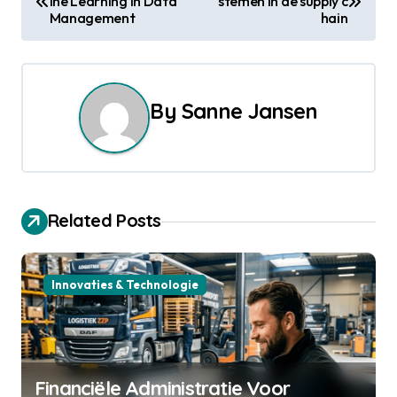
ine Learning in Data
stemen in de supply c
o
Management
hain
s
t
By
Sanne Jansen
n
a
v
Related Posts
i
g
Innovaties & Technologie
a
t
i
Financiële Administratie Voor