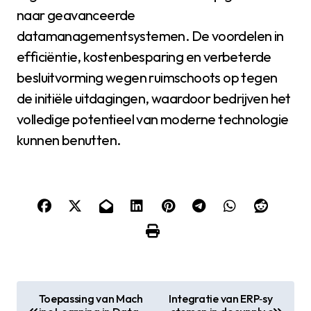
naar geavanceerde
datamanagementsystemen. De voordelen in
efficiëntie, kostenbesparing en verbeterde
besluitvorming wegen ruimschoots op tegen
de initiële uitdagingen, waardoor bedrijven het
volledige potentieel van moderne technologie
kunnen benutten.
P
Toepassing van Mach
Integratie van ERP‑sy